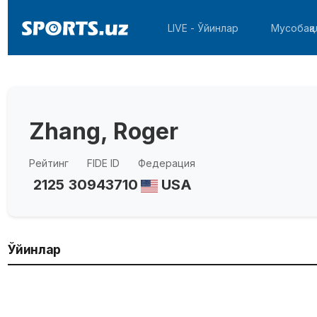
LIVE - Ўйинлар
Мусобақа
Zhang, Roger
Рейтинг
FIDE ID
Федерация
2125
30943710
USA
Ўйинлар