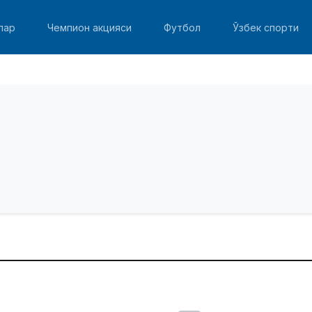
лар
Чемпион акцияси
Футбол
Ўзбек спорти