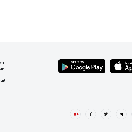
ая
ии
ий,
18+