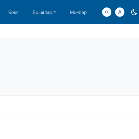
Бокс
Бошқалар
Минбар