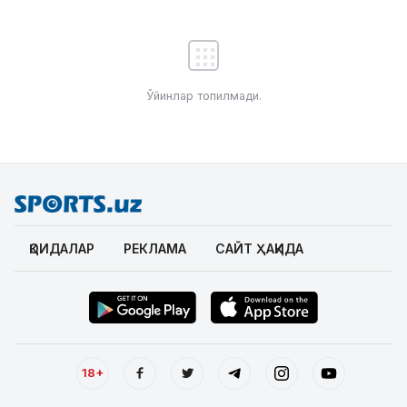
Ўйинлар топилмади.
ҚОИДАЛАР
РЕКЛАМА
САЙТ ҲАҚИДА
18+