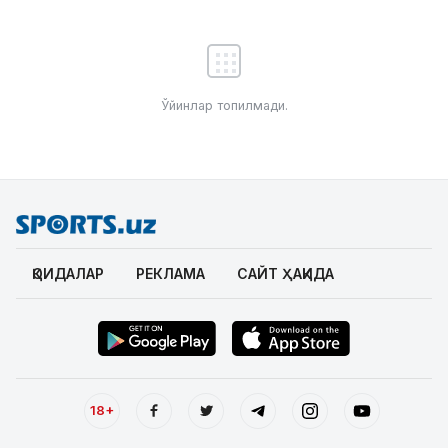
Ўйинлар топилмади.
ҚОИДАЛАР
РЕКЛАМА
САЙТ ҲАҚИДА
18+