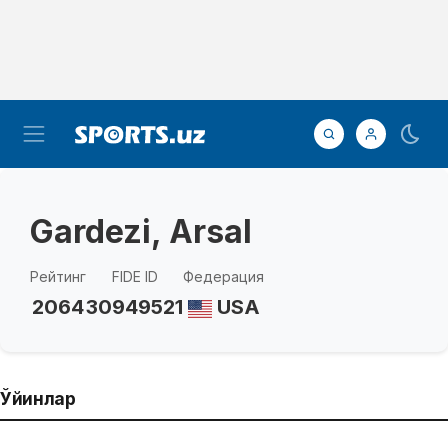
Gardezi, Arsal
Рейтинг
FIDE ID
Федерация
2064
30949521
USA
Ўйинлар