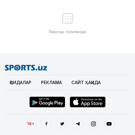
Ўйинлар топилмади.
ҚОИДАЛАР
РЕКЛАМА
САЙТ ҲАҚИДА
18+