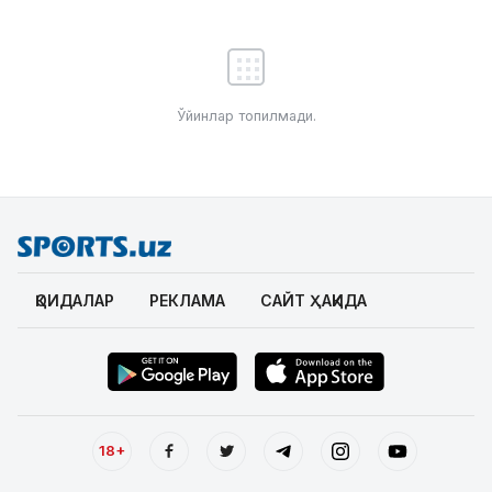
Ўйинлар топилмади.
ҚОИДАЛАР
РЕКЛАМА
САЙТ ҲАҚИДА
18+