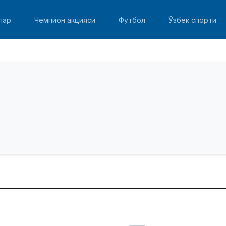
лар
Чемпион акцияси
Футбол
Ўзбек спорти