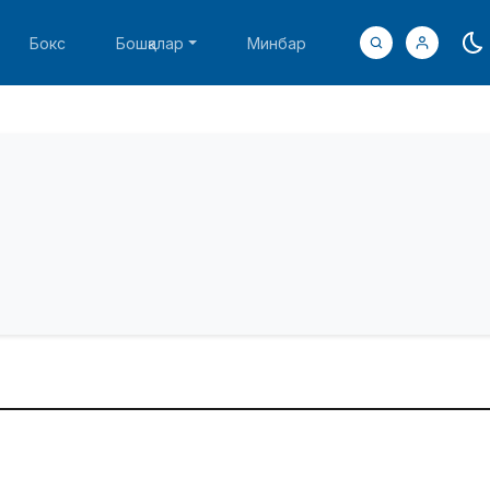
Бокс
Бошқалар
Минбар