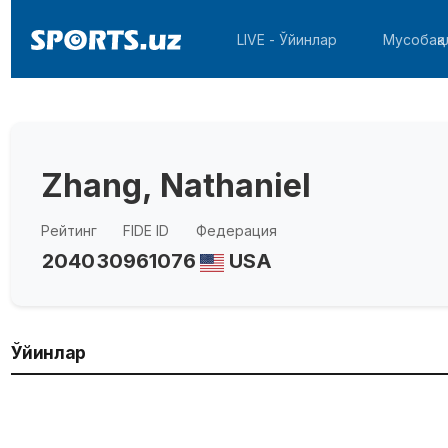
LIVE - Ўйинлар
Мусобақа
Zhang, Nathaniel
Рейтинг
FIDE ID
Федерация
2040
30961076
USA
Ўйинлар