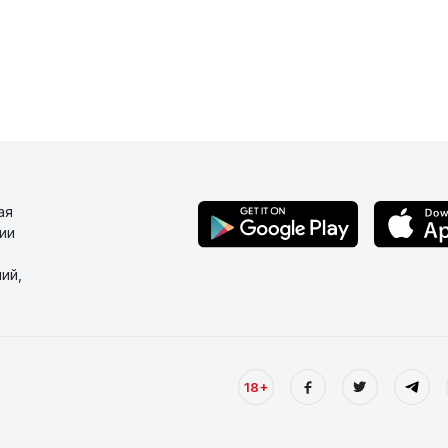
ая
ии
ий,
18+