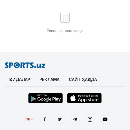
Ўйинлар топилмади.
ҚОИДАЛАР
РЕКЛАМА
САЙТ ҲАҚИДА
18+