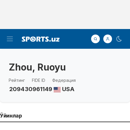
Zhou, Ruoyu
Рейтинг
FIDE ID
Федерация
2094
30961149
USA
Ўйинлар