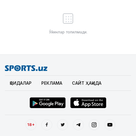
Ўйинлар топилмади.
ҚОИДАЛАР
РЕКЛАМА
САЙТ ҲАҚИДА
18+