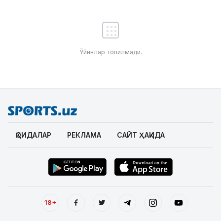
Ўйинлар топилмади.
ҚОИДАЛАР
РЕКЛАМА
САЙТ ҲАҚИДА
18+