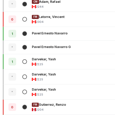
Adam, Rafael
CM
*
2244
Latorre, Vincent
FM
0
2304
Pavel Ernesto Navarro
1
Pavel Ernesto Navarro G
*
Darvekar, Yash
1
2115
Darvekar, Yash
*
2115
Darvekar, Yash
*
2115
Gutierrez, Renzo
FM
0
2204