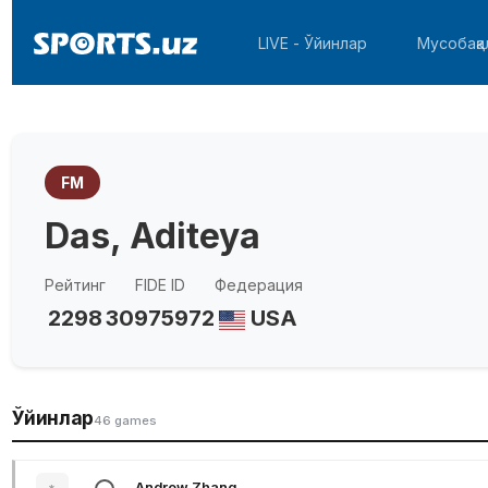
LIVE - Ўйинлар
Мусобақа
FM
Das, Aditeya
Рейтинг
FIDE ID
Федерация
2298
30975972
USA
Ўйинлар
46 games
Andrew Zhang