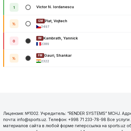
Victor N. Iordanescu
1
Plat, Vojtech
GM
½
2497
Kambrath, Yannick
IM
0
2389
Gauri, Shankar
FM
½
2322
Лицензия: №1002. Учредитель: “RENDER SYSTEMS” MCHJ. Адрес
почта: info@sports.uz. Телефон: +998 71 233-78-98 Все усл
материалов сайта в любой форме гиперссылка на sports.uz о