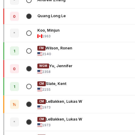
*
Quang Long Le
0
Koo, Minjun
*
1963
Wilson, Ronen
FM
1
2140
Yu, Jennifer
WGM
0
2358
Slate, Kent
CM
1
2155
LeBakken, Lukas W
CM
½
1973
LeBakken, Lukas W
CM
*
1973