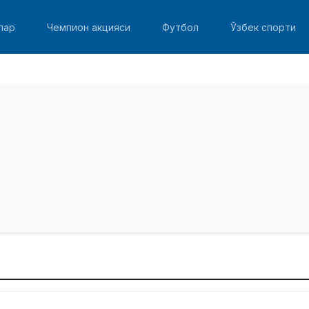
лар
Чемпион акцияси
Футбол
Ўзбек спорти