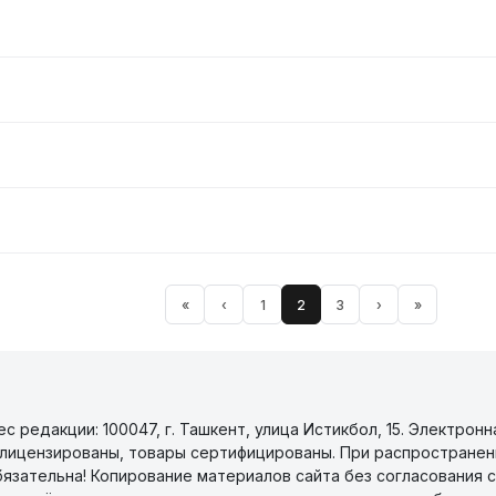
«
‹
1
2
3
›
»
 редакции: 100047, г. Ташкент, улица Истикбол, 15. Электронн
уги лицензированы, товары сертифицированы. При распространен
бязательна! Копирование материалов сайта без согласования с