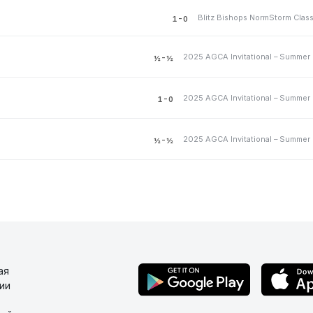
Blitz Bishops NormStorm Class
1-0
½-½
1-0
½-½
ая
ии