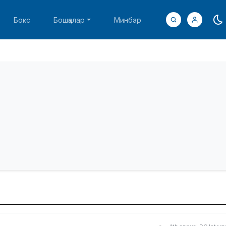
Бокс
Бошқалар
Минбар