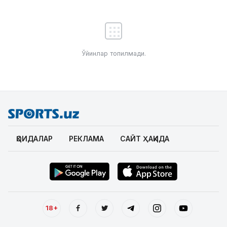
Ўйинлар топилмади.
ҚОИДАЛАР
РЕКЛАМА
САЙТ ҲАҚИДА
18+