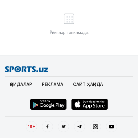
Ўйинлар топилмади.
ҚОИДАЛАР
РЕКЛАМА
САЙТ ҲАҚИДА
18+