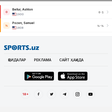
Bellur, Ashton
0
0-1
1900
Pozen, Samuel
½
½-½
1808
ҚОИДАЛАР
РЕКЛАМА
САЙТ ҲАҚИДА
18+