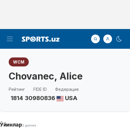
WCM
Chovanec, Alice
Рейтинг
FIDE ID
Федерация
1814
30980836
USA
Ўйинлар
2 games