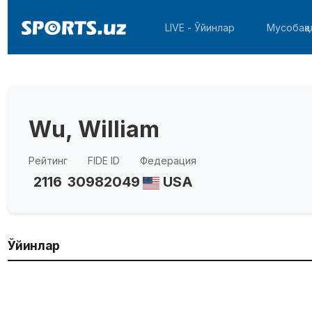
LIVE - Ўйинлар
Мусобақа
Wu, William
Рейтинг
FIDE ID
Федерация
2116
30982049
USA
Ўйинлар