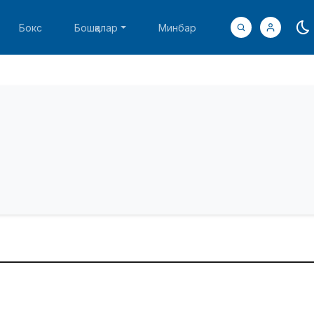
Бокс
Бошқалар
Минбар