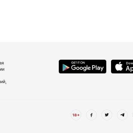
ая
ии
ий,
18+