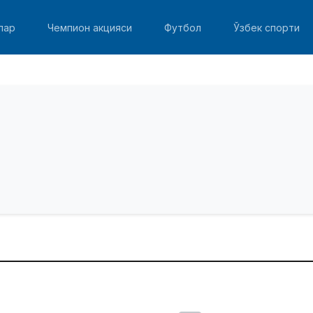
лар
Чемпион акцияси
Футбол
Ўзбек спорти