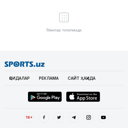
Ўйинлар топилмади.
ҚОИДАЛАР
РЕКЛАМА
САЙТ ҲАҚИДА
18+