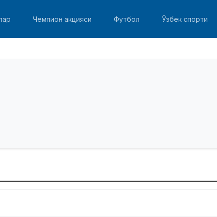
лар
Чемпион акцияси
Футбол
Ўзбек спорти