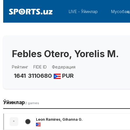
LIVE - Ўйинлар
Мусобақа
Febles Otero, Yorelis M.
Рейтинг
FIDE ID
Федерация
1641
3110680
PUR
Ўйинлар
2 games
Leon Ramires, Gihanna G.
*