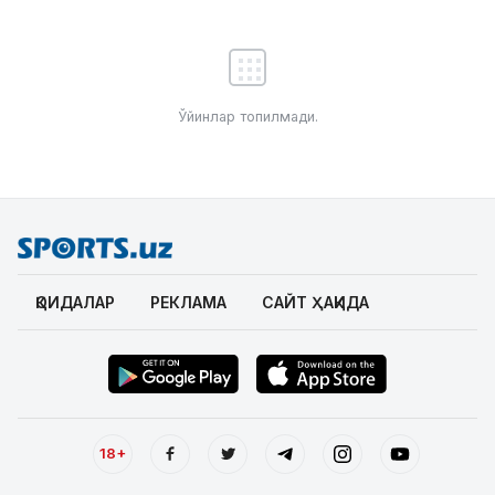
Ўйинлар топилмади.
ҚОИДАЛАР
РЕКЛАМА
САЙТ ҲАҚИДА
18+