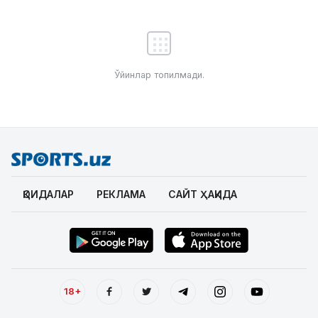
Ўйинлар топилмади.
ҚОИДАЛАР
РЕКЛАМА
САЙТ ҲАҚИДА
18+