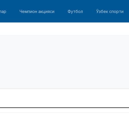
лар
Чемпион акцияси
Футбол
Ўзбек спорти