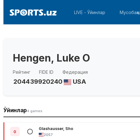
LIVE - Ўйинлар
Мусобақа
Hengen, Luke O
Рейтинг
FIDE ID
Федерация
2044
39920240
USA
Ўйинлар
4 games
Glashausser, Sho
0
2057