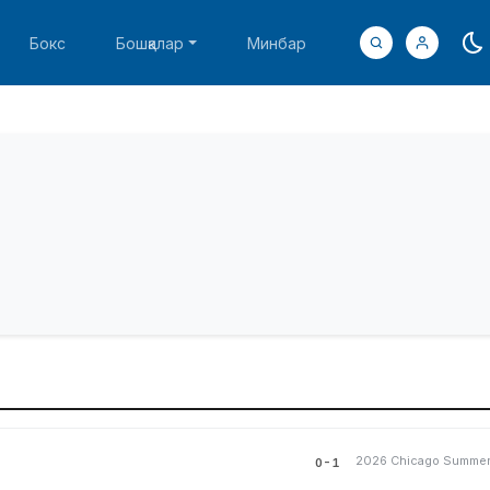
Бокс
Бошқалар
Минбар
2026 Chicago Summe
0-1