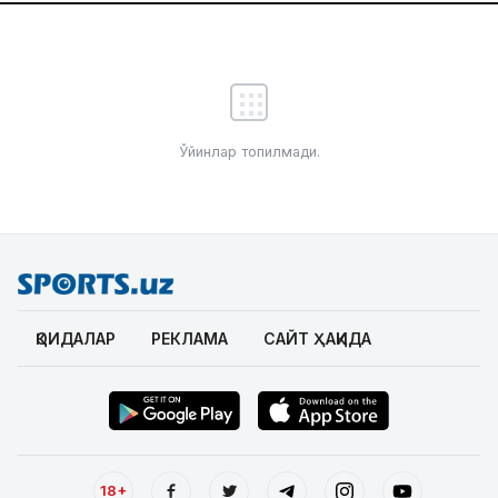
Ўйинлар топилмади.
ҚОИДАЛАР
РЕКЛАМА
САЙТ ҲАҚИДА
18+