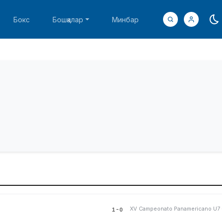
Бокс
Бошқалар
Минбар
1-0