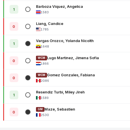
Barboza Viquez, Angelica
1
1583
Liang, Candice
0
1785
Vargas Orozco, Yolanda Nicolth
1
1648
Lugo Martinez, Jimena Sofia
WCM
0
1866
Gomez Gonzales, Fabiana
WCM
0
2086
Resendiz Turbi, Miley Jireh
1
1589
Maze, Sebastien
GM
0
2530