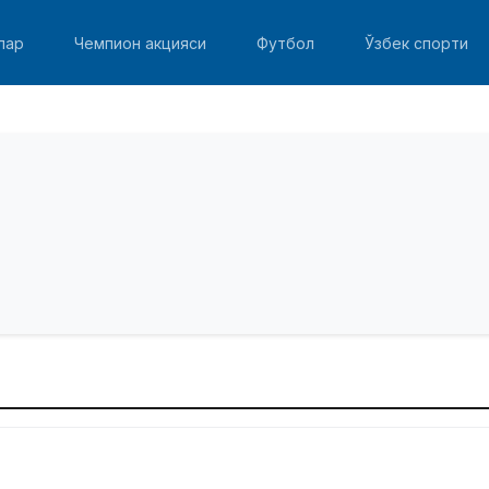
лар
Чемпион акцияси
Футбол
Ўзбек спорти