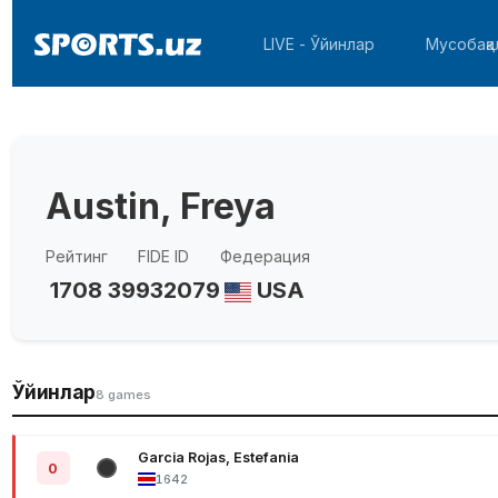
LIVE - Ўйинлар
Мусобақа
Austin, Freya
Рейтинг
FIDE ID
Федерация
1708
39932079
USA
Ўйинлар
8 games
Garcia Rojas, Estefania
0
1642