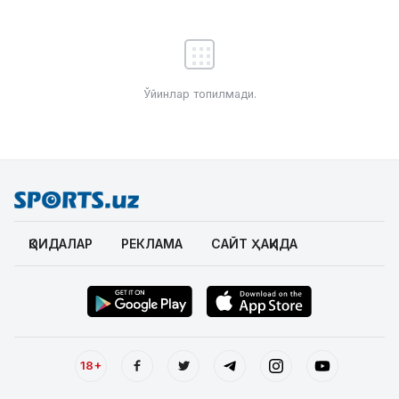
Ўйинлар топилмади.
ҚОИДАЛАР
РЕКЛАМА
САЙТ ҲАҚИДА
18+