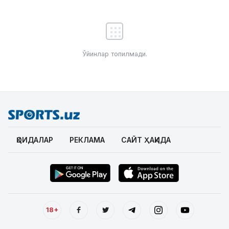
Ўйинлар топилмади.
ҚОИДАЛАР
РЕКЛАМА
САЙТ ҲАҚИДА
18+