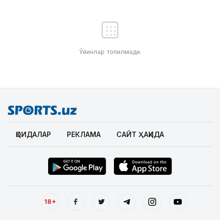
Ўйинлар топилмади.
ҚОИДАЛАР
РЕКЛАМА
САЙТ ҲАҚИДА
18+