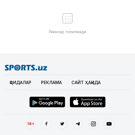
Ўйинлар топилмади.
ҚОИДАЛАР
РЕКЛАМА
САЙТ ҲАҚИДА
18+