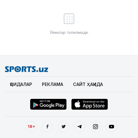
Ўйинлар топилмади.
ҚОИДАЛАР
РЕКЛАМА
САЙТ ҲАҚИДА
18+