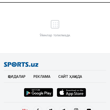
Ўйинлар топилмади.
ҚОИДАЛАР
РЕКЛАМА
САЙТ ҲАҚИДА