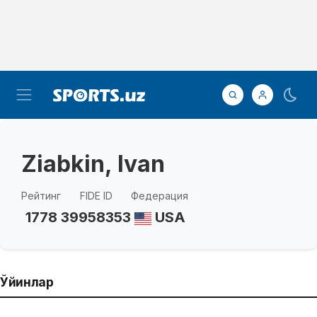
Ziabkin, Ivan
Рейтинг
FIDE ID
Федерация
1778
39958353
USA
Ўйинлар