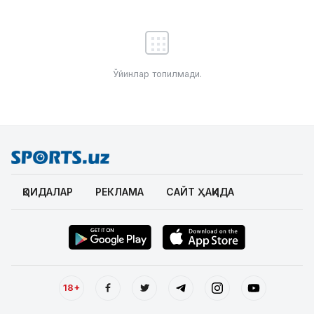
Ўйинлар топилмади.
ҚОИДАЛАР
РЕКЛАМА
САЙТ ҲАҚИДА
18+