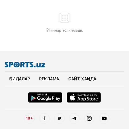
Ўйинлар топилмади.
ҚОИДАЛАР
РЕКЛАМА
САЙТ ҲАҚИДА
18+