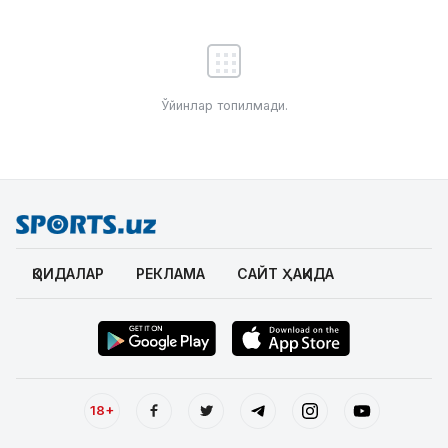
Ўйинлар топилмади.
ҚОИДАЛАР
РЕКЛАМА
САЙТ ҲАҚИДА
18+