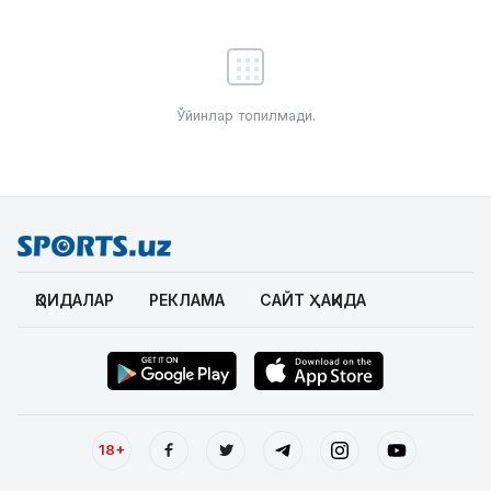
Ўйинлар топилмади.
ҚОИДАЛАР
РЕКЛАМА
САЙТ ҲАҚИДА
18+