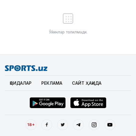
Ўйинлар топилмади.
ҚОИДАЛАР
РЕКЛАМА
САЙТ ҲАҚИДА
18+