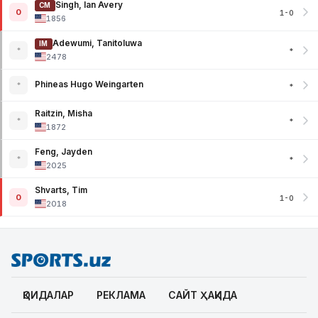
Singh, Ian Avery
CM
0
1-0
1856
Adewumi, Tanitoluwa
IM
*
*
2478
Phineas Hugo Weingarten
*
*
Raitzin, Misha
*
*
1872
Feng, Jayden
*
*
2025
Shvarts, Tim
0
1-0
2018
ҚОИДАЛАР
РЕКЛАМА
САЙТ ҲАҚИДА