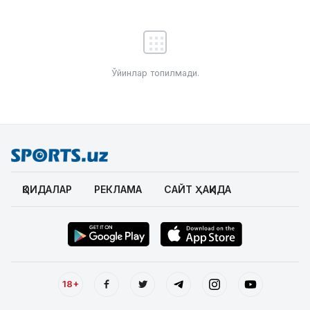
Ўйинлар топилмади.
ҚОИДАЛАР
РЕКЛАМА
САЙТ ҲАҚИДА
18+