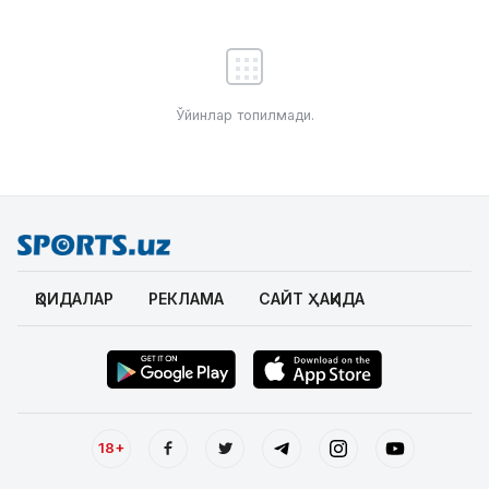
Ўйинлар топилмади.
ҚОИДАЛАР
РЕКЛАМА
САЙТ ҲАҚИДА
18+