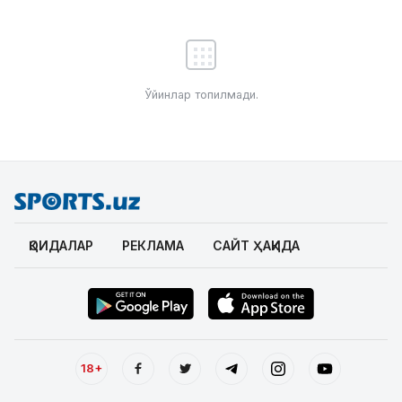
Ўйинлар топилмади.
ҚОИДАЛАР
РЕКЛАМА
САЙТ ҲАҚИДА
18+