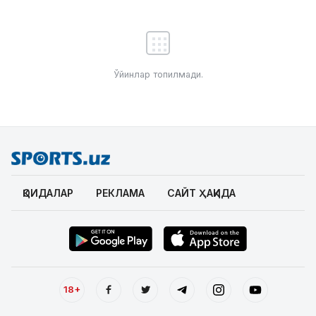
Ўйинлар топилмади.
ҚОИДАЛАР
РЕКЛАМА
САЙТ ҲАҚИДА
18+