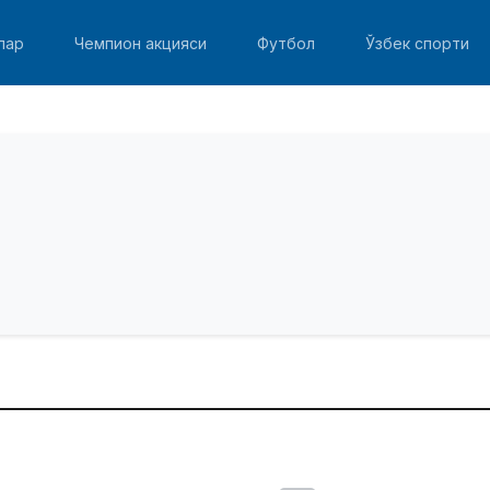
лар
Чемпион акцияси
Футбол
Ўзбек спорти