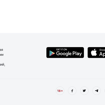
ая
ии
ий,
18+