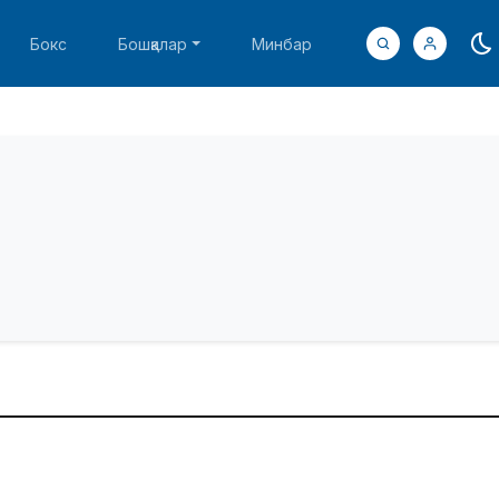
Бокс
Бошқалар
Минбар