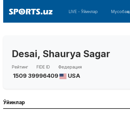
LIVE - Ўйинлар
Мусобақа
Desai, Shaurya Sagar
Рейтинг
FIDE ID
Федерация
1509
39996409
USA
Ўйинлар