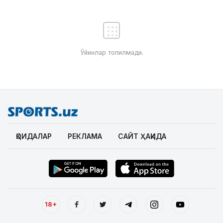
Ўйинлар топилмади.
ҚОИДАЛАР
РЕКЛАМА
САЙТ ҲАҚИДА
18+