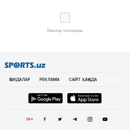
Ўйинлар топилмади.
ҚОИДАЛАР
РЕКЛАМА
САЙТ ҲАҚИДА
18+