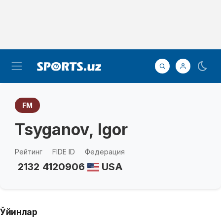
FM
Tsyganov, Igor
Рейтинг
FIDE ID
Федерация
2132
4120906
USA
Ўйинлар