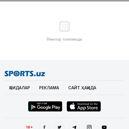
Ўйинлар топилмади.
ҚОИДАЛАР
РЕКЛАМА
САЙТ ҲАҚИДА
18+