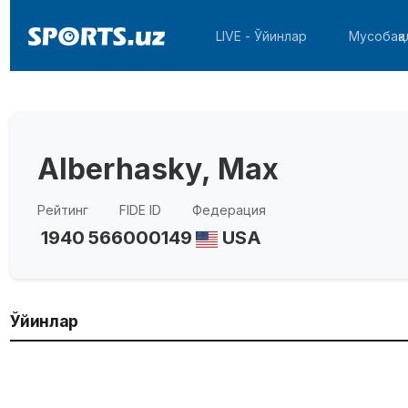
LIVE - Ўйинлар
Мусобақа
Alberhasky, Max
Рейтинг
FIDE ID
Федерация
1940
566000149
USA
Ўйинлар