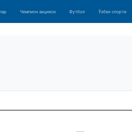
лар
Чемпион акцияси
Футбол
Ўзбек спорти