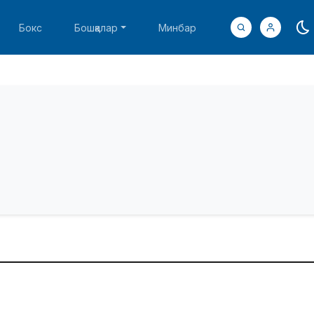
Бокс
Бошқалар
Минбар