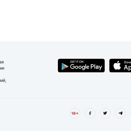
ая
ии
ий,
18+