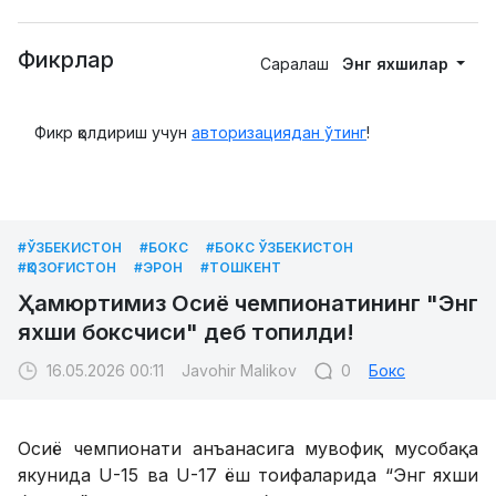
Фикрлар
Саралаш
Энг яхшилар
Фикр қолдириш учун
авторизациядан ўтинг
!
#ЎЗБЕКИСТОН
#БОКС
#БОКС ЎЗБЕКИСТОН
#ҚОЗОҒИСТОН
#ЭРОН
#ТОШКЕНТ
Ҳамюртимиз Осиё чемпионатининг "Энг
яхши боксчиси" деб топилди!
16.05.2026 00:11
Javohir Malikov
0
Бокс
Осиё чемпионати анъанасига мувофиқ мусобақа
якунида U-15 ва U-17 ёш тоифаларида “Энг яхши