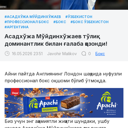
#АСАДХЎЖА МЎЙДИНХЎЖАЕВ
#ЎЗБЕКИСТОН
#ПРОФЕССИОНАЛ БОКС
#БОКС
#БОКС ЎЗБЕКИСТОН
#АРГЕНТИНА
Асадхўжа Мўйдинхўжаев тўлиқ
доминантлик билан ғалаба қозонди!
16.05.2026 23:51
Javohir Malikov
0
Бокс
Айни пайтда Англиянинг Лондон шаҳрида нуфузли
профессионал бокс оқшоми бўлиб ўтмоқда.
Биз учун энг аҳамиятли жиҳати шундаки, ушбу
кечада Асадхўжа Мўйдинхўжаев ҳам рингга