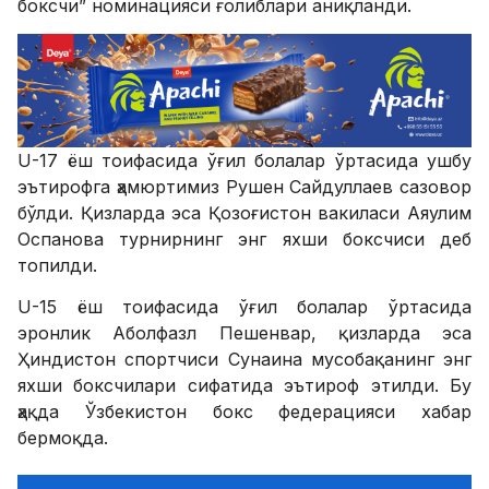
боксчи” номинацияси ғолиблари аниқланди.
U-17 ёш тоифасида ўғил болалар ўртасида ушбу
эътирофга ҳамюртимиз Рушен Сайдуллаев сазовор
бўлди. Қизларда эса Қозоғистон вакиласи Аяулим
Оспанова турнирнинг энг яхши боксчиси деб
топилди.
U-15 ёш тоифасида ўғил болалар ўртасида
эронлик Аболфазл Пешенвар, қизларда эса
Ҳиндистон спортчиси Сунаина мусобақанинг энг
яхши боксчилари сифатида эътироф этилди. Бу
ҳақда Ўзбекистон бокс федерацияси хабар
бермоқда.