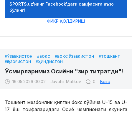
SPORTS.uz'нинг Facebook'даги саҳифасига аъзо
бўлинг!
ФИКР ҚОЛДИРИШ
#ЎЗБЕКИСТОН
#БОКС
#БОКС ЎЗБЕКИСТОН
#ТОШКЕНТ
#ҚОЗОҒИСТОН
#ҲИНДИСТОН
Ўсмирларимиз Осиёни "зир титратди"!
16.05.2026 00:02
Javohir Malikov
0
Бокс
Тошкент мезбонлик қилган бокс бўйича U-15 ва U-
17 ёш тоифаларидаги Осиё чемпионати якунига
етди. Мусобақанинг сўнгги кунида 17 ёшгача
бўлган боксчилар қитъа чемпионлиги учун жанг
қилдилар. Қувонарлиси, ушбу ёш тоифасидаги