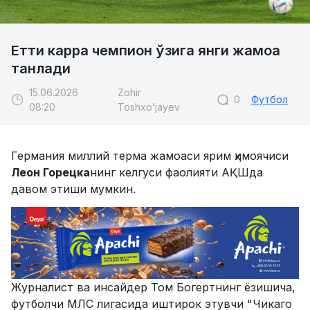
Етти карра чемпион ўзига янги жамоа
танлади
15.06.2026
Zohir
0
Футбол
08:20
Toshxo’jayev
Германия миллий терма жамоаси ярим ҳимоячиси
Леон Горецка
нинг келгуси фаолияти АҚШда
давом этиши мумкин.
Журналист ва инсайдер Том Богертнинг ёзишича,
футболчи МЛС лигасида иштирок этувчи "Чикаго