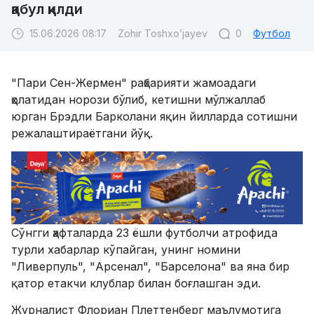
қабул қилди
15.06.2026 08:17
Zohir Toshxo’jayev
0
Футбол
"Пари Сен-Жермен" раҳбарияти жамоадаги
ҳолатидан норози бўлиб, кетишни мўлжаллаб
юрган Брэдли Барколани яқин йилларда сотишни
режалаштираётгани йўқ.
Сўнгги ҳафталарда 23 ёшли футболчи атрофида
турли хабарлар кўпайган, унинг номини
"Ливерпуль", "Арсенал", "Барселона" ва яна бир
қатор етакчи клублар билан боғлашган эди.
Журналист Флориан Плеттенберг маълумотига