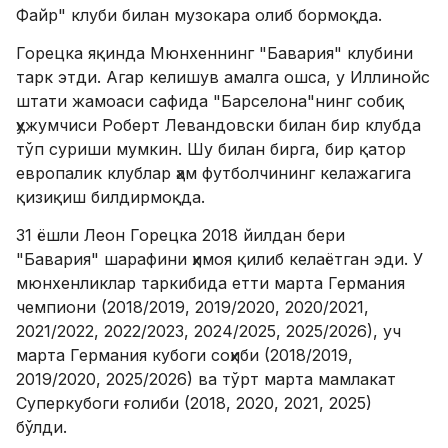
Файр" клуби билан музокара олиб бормоқда.
Горецка яқинда Мюнхеннинг "Бавария" клубини
тарк этди. Агар келишув амалга ошса, у Иллинойс
штати жамоаси сафида "Барселона"нинг собиқ
ҳужумчиси Роберт Левандовски билан бир клубда
тўп суриши мумкин. Шу билан бирга, бир қатор
европалик клублар ҳам футболчининг келажагига
қизиқиш билдирмоқда.
31 ёшли Леон Горецка 2018 йилдан бери
"Бавария" шарафини ҳимоя қилиб келаётган эди. У
мюнхенликлар таркибида етти марта Германия
чемпиони (2018/2019, 2019/2020, 2020/2021,
2021/2022, 2022/2023, 2024/2025, 2025/2026), уч
марта Германия кубоги соҳиби (2018/2019,
2019/2020, 2025/2026) ва тўрт марта мамлакат
Суперкубоги ғолиби (2018, 2020, 2021, 2025)
бўлди.