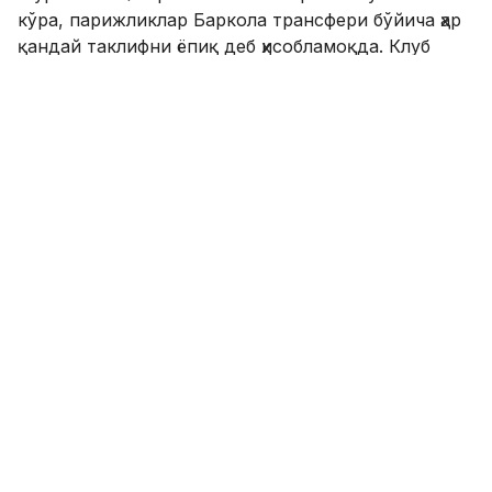
кўра, парижликлар Баркола трансфери бўйича ҳар
қандай таклифни ёпиқ деб ҳисобламоқда. Клуб
раҳбарияти уни жамоанинг энг муҳим
футболчиларидан бири сифатида кўради ва шу
боис ёзги трансфер ойнасидан қатъи назар,
франциялик вингерга нарх белгилашни ҳам
режалаштирмаяпти.
Брэдли Баркола ўтган мавсумда ПСЖ таркибида
49 ўйин ўтказиб, 13 та гол урди ва 7 та голли
узатма муаллифи бўлди. Унинг амалдаги
шартномаси 2028 йил ёзигача мўлжалланган.
SPORTS.uz'нинг Facebook'даги саҳифасига аъзо
бўлинг!
ФИКР ҚОЛДИРИШ