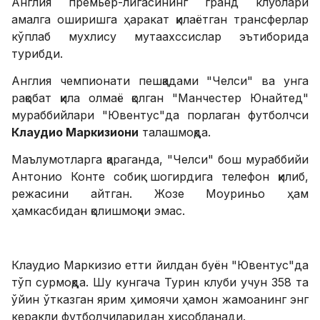
Англия премьер-лигасининг гранд клублари
амалга оширишга ҳаракат қилаётган трансферлар
кўплаб мухлису мутаахссислар эътиборида
турибди.
Англия чемпионати пешқадами "Челси" ва унга
рақобат қила олмаё қолган "Манчестер Юнайтед"
мураббийлари "Ювентус"да порлаган футболчси
Клаудио Маркизиони
талашмоқда.
Маълумотларга қараганда, "Челси" бош мураббийи
Антонио Конте собиқ шогирдига телефон қилиб,
режасини айтган. Жозе Моуриньо ҳам
ҳамкасбидан қолишмоқчи эмас.
Клаудио Маркизио етти йилдан буён "Ювентус"да
тўп сурмоқда. Шу кунгача Турин клуби учун 358 та
ўйин ўтказган ярим ҳимоячи ҳамон жамоанинг энг
керакли футболчиларидан ҳисобланади.