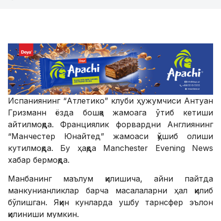
Испаниянинг “Атлетико” клуби ҳужумчиси Антуан
Гризманн ёзда бошқа жамоага ўтиб кетиши
айтилмоқда. Франциялик форвардни Англиянинг
“Манчестер Юнайтед” жамоаси қўшиб олиши
кутилмоқда. Бу ҳақда Manchester Evening News
хабар бермоқда.
Манбанинг маълум қилишича, айни пайтда
манкунианликлар барча масалаларни ҳал қилиб
бўлишган. Яқин кунларда ушбу тарнсфер эълон
қилиниши мумкин.