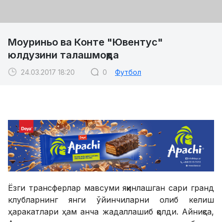
Моуриньо ва Конте "Ювентус"
юлдузини талашмоқда
24.03.2017 18:20
0
Футбол
Ёзги трансферлар мавсуми яқинлашган сари гранд
клубларнинг янги ўйинчиларни олиб келиш
ҳаракатлари ҳам анча жадаллашиб қолди. Айниқса,