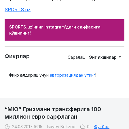
SPORTS.uz
SPORTS.uz'нинг Instagram'даги саҳифасига
қўшилинг!
Фикрлар
Саралаш
Энг яхшилар
Фикр қолдириш учун
авторизациядан ўтинг
!
“МЮ” Гризманн трансферига 100
миллион евро сарфлаган
24.03.2017 16:15
Isayev Bekzod
0
Футбол