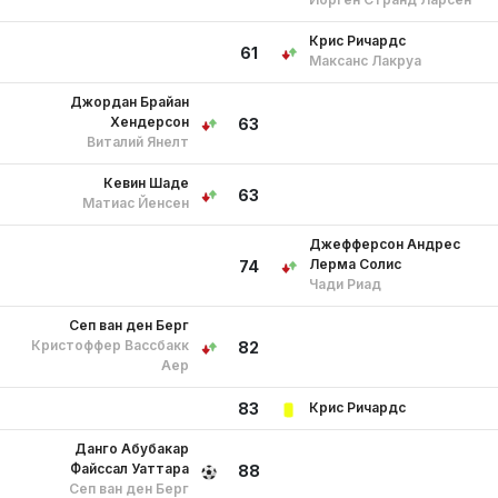
Крис Ричардс
61
Максанс Лакруа
Джордан Брайан
Хендерсон
63
Виталий Янелт
Кевин Шаде
63
Матиас Йенсен
Джефферсон Андрес
Лерма Солис
74
Чади Риад
Сеп ван ден Берг
Кристоффер Вассбакк
82
Аер
Крис Ричардс
83
Данго Абубакар
Файссал Уаттара
88
Сеп ван ден Берг