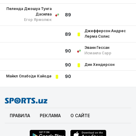
Пеленда Джошуа Тунга
Дасилва
89
Егор Ярмолюк
Джефферсон Андрес
89
Лерма Солис
Эванн Гессан
90
Исмаила Сарр
Дин Хендерсон
90
Майкл Олабо́де Кайоде
90
ПРАВИЛА
РЕКЛАМА
О САЙТЕ