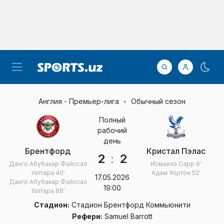
Англия - Премьер-лига
Обычный сезон
Полный
рабочий
день
Брентфорд
Кристал Пэлас
2
:
2
Данго Абубакар Файссал
Исмаила Сарр
6'
Уаттара
40'
Адам Уортон
52'
17.05.2026
Данго Абубакар Файссал
19:00
Уаттара
88'
Стадион:
Стадион Брентфорд Коммьюнити
Рефери:
Samuel Barrott