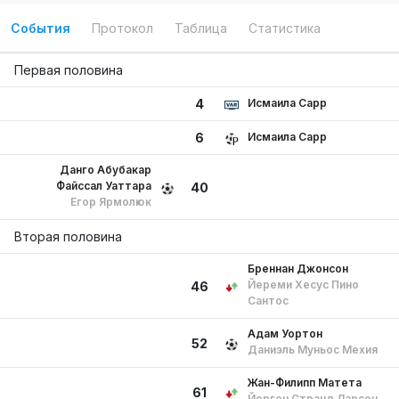
События
Протокол
Таблица
Статистика
Первая половина
Исмаила Сарр
4
Исмаила Сарр
6
Данго Абубакар
Файссал Уаттара
40
Егор Ярмолюк
Вторая половина
Бреннан Джонсон
Йереми Хесус Пино
46
Сантос
Адам Уортон
52
Даниэль Муньос Мехия
Жан-Филипп Матета
61
Йорген Странд Ларсен