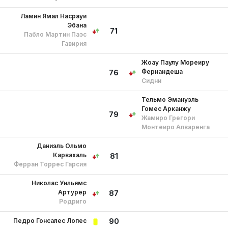
Ламин Ямал Насрауи
Эбана
71
Пабло Мартин Паэс
Гавирия
Жоау Паулу Мореиру
Фернандеша
76
Сидни
Тельмо Эмануэль
Гомес Арканжу
79
Жамиро Грегори
Монтеиро Алваренга
Даниэль Ольмо
Карвахаль
81
Ферран Торрес Гарсия
Николас Уильямс
Артурер
87
Родриго
Педро Гонсалес Лопес
90