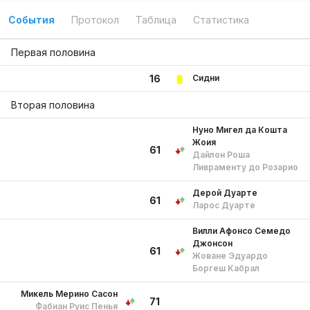
События
Протокол
Таблица
Статистика
Первая половина
Сидни
16
Вторая половина
Нуно Мигел да Кошта
Жоия
61
Дайлон Роша
Ливраменту до Розарио
Дерой Дуарте
61
Ларос Дуарте
Вилли Афонсо Семедо
Джонсон
61
Жоване Эдуардо
Боргеш Кабрал
Микель Мерино Сасон
71
Фабиан Руис Пенья