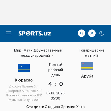
Мир (Mir) - Дружественный
Товарищеские
международный
матчи 2
Полный
рабочий
день
Аруба
Кюрасао
4
:
0
Джошуа Бренет
54'
Джереми Антонисс
68'
07.06.2026
Ливано Комененсия
83'
05:00
Жуниньо Бакуна
90'
Стадион:
Стадион Эргилио Хато