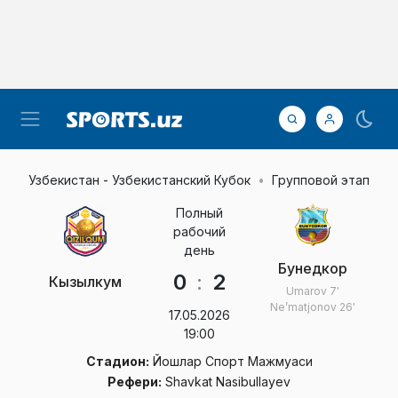
Узбекистан - Узбекистанский Кубок
Групповой этап
Полный
рабочий
день
Бунедкор
0
:
2
Кызылкум
Umarov
7'
Ne’matjonov
26'
17.05.2026
19:00
Стадион:
Йошлар Спорт Мажмуаси
Рефери:
Shavkat Nasibullayev