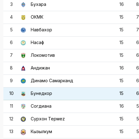
3
Бухара
16
8
4
ОКМК
15
7
5
Навбахор
15
7
6
Насаф
15
6
7
Локомотив
15
6
8
Андижан
16
6
9
Динамо Самарканд
15
6
10
Бунедкор
15
6
11
Согдиана
16
5
12
Сурхон Термеz
15
5
13
Кызылкум
15
5