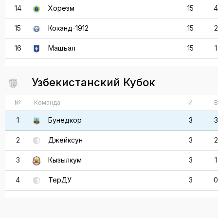
14
Хорезм
15
4
15
Коканд-1912
15
2
16
Машъал
15
1
Узбекистанский Кубок
№
Команда
И
В
1
Бунедкор
3
3
2
Джейксун
3
2
3
Кызылкум
3
1
4
ТерДУ
3
0