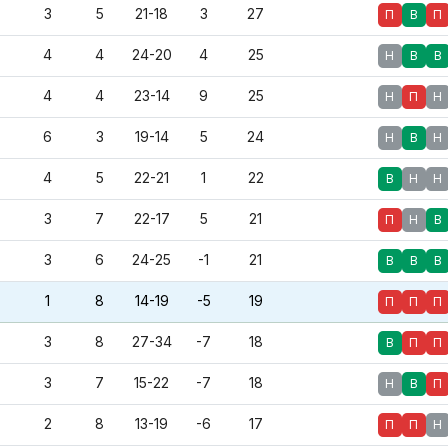
3
5
21-18
3
27
П
В
П
4
4
24-20
4
25
Н
В
В
4
4
23-14
9
25
Н
П
Н
6
3
19-14
5
24
Н
В
Н
4
5
22-21
1
22
В
Н
Н
3
7
22-17
5
21
П
Н
В
3
6
24-25
-1
21
В
В
В
1
8
14-19
-5
19
П
П
П
3
8
27-34
-7
18
В
П
П
3
7
15-22
-7
18
Н
В
П
2
8
13-19
-6
17
П
П
Н