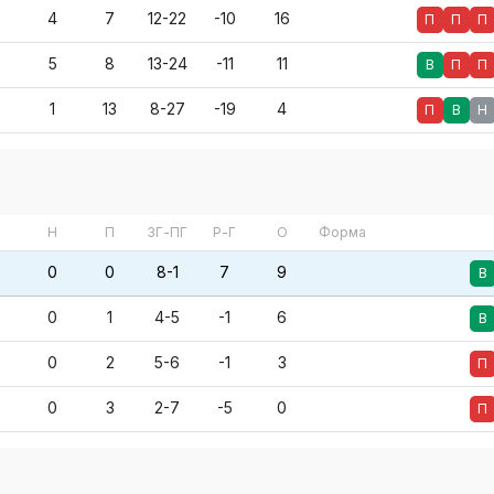
4
7
12-22
-10
16
П
П
П
5
8
13-24
-11
11
В
П
П
1
13
8-27
-19
4
П
В
Н
Н
П
ЗГ-ПГ
Р-Г
О
Форма
0
0
8-1
7
9
В
0
1
4-5
-1
6
В
0
2
5-6
-1
3
П
0
3
2-7
-5
0
П