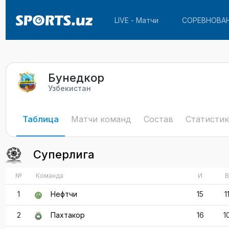
LIVE - Матчи
СОРЕВНОВА
Бунедкор
Узбекистан
Таблица
Матчи команд
Состав
Статистик
Суперлига
№
Команда
И
В
1
Нефтчи
15
1
2
Пахтакор
16
1