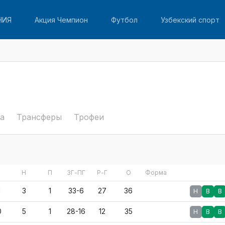
НИЯ
Акция Чемпион
Футбол
Узбекский спорт
а
Трансферы
Трофеи
Н
П
ЗГ-ПГ
Р-Г
О
Форма
1
3
1
33-6
27
36
Н
В
В
0
5
1
28-16
12
35
Н
В
В