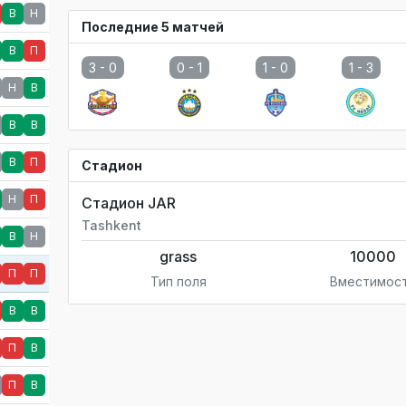
В
Н
Последние 5 матчей
В
П
3 -
0
0 -
1
1 -
0
1 -
3
Н
В
В
В
В
П
Стадион
Н
П
Стадион JAR
Tashkent
В
Н
grass
10000
П
П
Тип поля
Вместимос
В
В
П
В
П
В